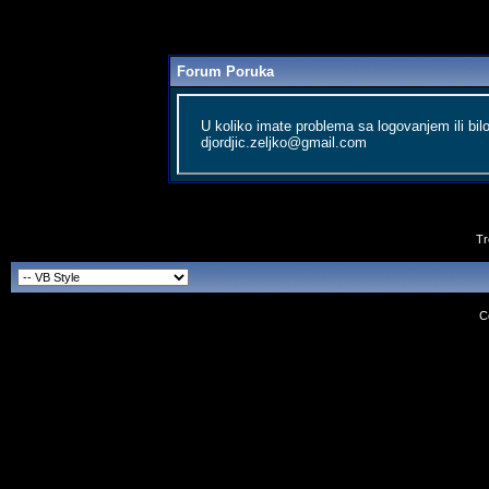
Forum Poruka
U koliko imate problema sa logovanjem ili bil
djordjic.zeljko@gmail.com
Tr
C