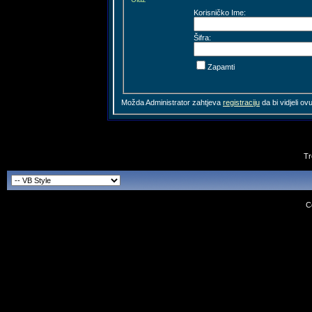
Korisničko Ime:
Šifra:
Zapamti
Možda Administrator zahtjeva
registraciju
da bi vidjeli ov
Tr
C