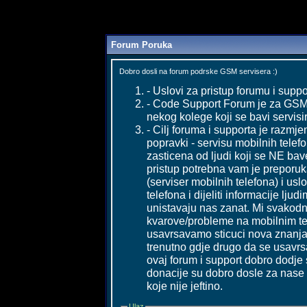
Forum Poruka
Dobro dosli na forum podrske GSM servisera :)
- Uslovi za pristup forumu i suppo
- Code Support Forum je za GSM s
nekog kolege koji se bavi servisi
- Cilj foruma i supporta je razmje
popravki - servisu mobilnih telefo
zasticena od ljudi koji se NE ba
pristup potrebna vam je preporu
(serviser mobilnih telefona) i usl
telefona i dijeliti informacije lju
unistavaju nas zanat. Mi svakod
kvarove/probleme na mobilnim tel
usavrsavamo sticuci nova znanja 
trenutno gdje drugo da se usavrs
ovaj forum i support dobro dodje
donacije su dobro dosle za nase 
koje nije jeftino.
Ulaz