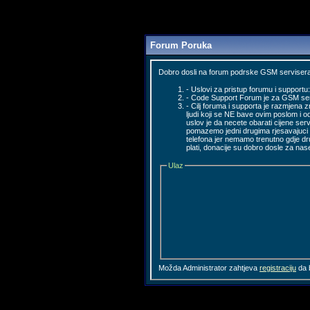
Forum Poruka
Dobro dosli na forum podrske GSM servisera
- Uslovi za pristup forumu i supportu:
- Code Support Forum je za GSM servi
- Cilj foruma i supporta je razmjena z
ljudi koji se NE bave ovim poslom i o
uslov je da necete obarati cijene serv
pomazemo jedni drugima rjesavajuci k
telefona jer nemamo trenutno gdje d
plati, donacije su dobro dosle za nas
Ulaz
Možda Administrator zahtjeva
registraciju
da b