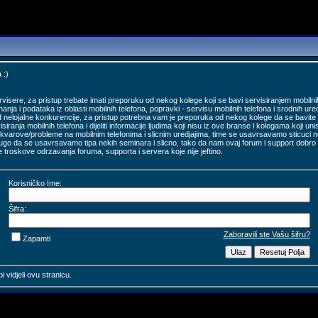
 :)
sere, za pristup trebate imati preporuku od nekog kolege koji se bavi servisiranjem mobilnih
nanja i podataka iz oblasti mobilnih telefona, popravki - servisu mobilnih telefona i srodnih ured
d nelojalne konkurencije, za pristup potrebna vam je preporuka od nekog kolege da se bavite 
isiranja mobilnih telefona i dijeliti informacije ljudima koji nisu iz ove branse i kolegama koji
varove/probleme na mobilnim telefonima i slicnim uredjajima, time se usavrsavamo sticuci nov
rugo da se usavrsavamo tipa nekih seminara i slicno, tako da nam ovaj forum i support dobr
e troskove odrzavanja foruma, supporta i servera koje nije jeftino.
Korisničko Ime:
Šifra:
Zaboravili ste Vašu šifru?
Zapamti
i vidjeli ovu stranicu.