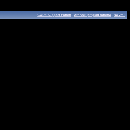
CODΞ Support Forum
-
Arhivski pregled foruma
-
Na vrh^