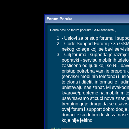
Forum Poruka
Dobro dosli na forum podrske GSM servisera :)
- Uslovi za pristup forumu i suppo
- Code Support Forum je za GSM s
nekog kolege koji se bavi servisi
- Cilj foruma i supporta je razmje
popravki - servisu mobilnih telefo
zasticena od ljudi koji se NE ba
pristup potrebna vam je preporu
(serviser mobilnih telefona) i usl
telefona i dijeliti informacije lju
unistavaju nas zanat. Mi svakod
kvarove/probleme na mobilnim tel
usavrsavamo sticuci nova znanja 
trenutno gdje drugo da se usavrs
ovaj forum i support dobro dodje
donacije su dobro dosle za nase 
koje nije jeftino.
Ulaz