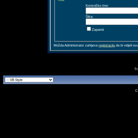
Korisničko Ime:
Šifra:
Zapamti
Možda Administrator zahtjeva
registraciju
da bi vidjeli ov
Tr
C